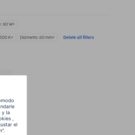
: 60 W
6500 K
Diámetro: 60 mm
Delete all filters
l
e