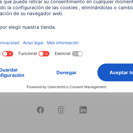
productos
Bombilla Led Inteligente
10W RGB+CCT Regulable
597
 EUR