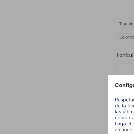
Tipo de
Color d
1 artícu