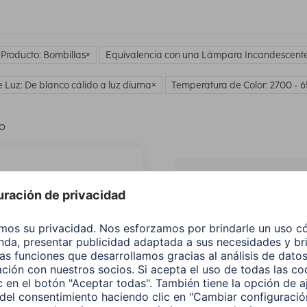
 Producto: Bombillas
Equivalencia con una Lámpara Incandescente
e Luz: De blanco cálido a luz diurna
Temperatura de Color: 2700 - 
lo
¿No
encuentras e
producto qu
buscas?
Buscar entre todos
nuestros