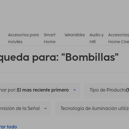
Accesorios para
Smart
Wearables
Audio y
Accesorios
móviles
Home
Hifi
Home Cin
queda para: "Bombillas"
ar por::
El mas reciente primero
Tipo de Producto
(1
misión de la Señal
Tecnología de iluminación utili
rar todo