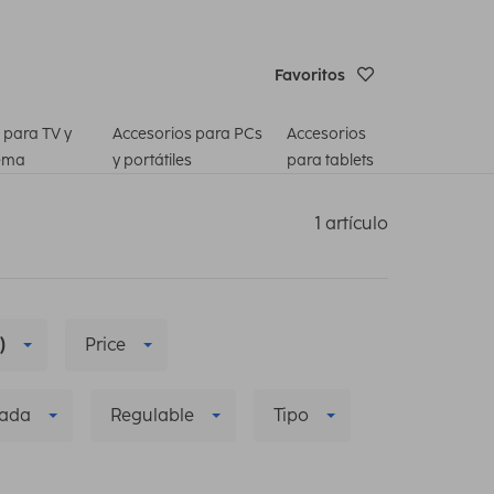
Favoritos
 para TV y
Accesorios para PCs
Accesorios
ema
y portátiles
para tablets
1 artículo
)
Price
zada
Regulable
Tipo