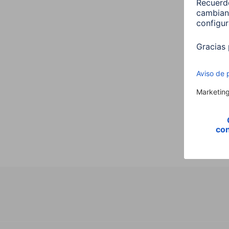
Hama 
E27 
00176
9,99