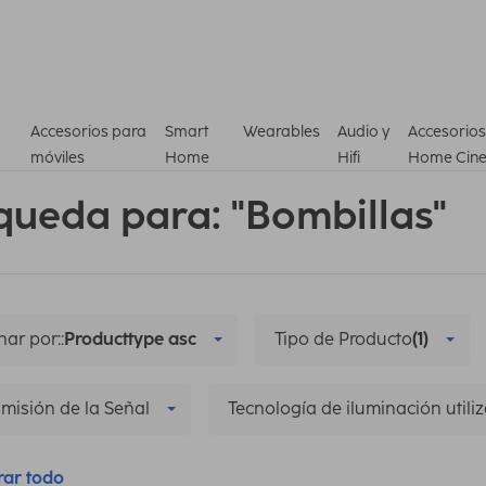
Accesorios para
Smart
Wearables
Audio y
Accesorios
móviles
Home
Hifi
Home Cin
queda para: "Bombillas"
ar por::
Producttype asc
Tipo de Producto
(1)
misión de la Señal
Tecnología de iluminación utili
rar todo