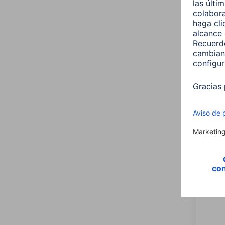
Hama
inteli
RGBW
00176
12,99