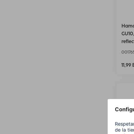
Hama
GU10,
refle
00176
11,99