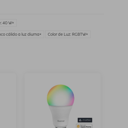
: 40 W
co cálido a luz diurna
Color de Luz: RGBTW