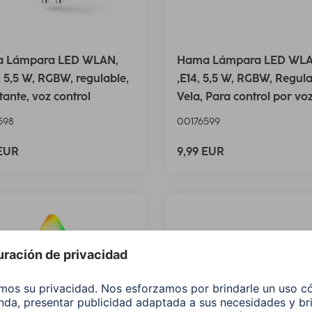
 Lámpara LED WLAN,
Hama Lámpara LED WL
 5,5 W, RGBW, regulable,
,E14, 5,5 W, RGBW, Regula
ctante, voz control
Vela, Para control por vo
598
00176599
 EUR
9,99 EUR