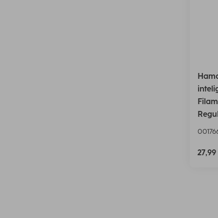
Hama
intel
Filam
Regu
00176
27,99