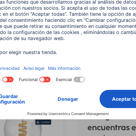
 Bombilla LED WLAN
Hama Bombilla LED WL
gente, E14, Matter, 4,9 W,
inteligente, GU10, Matter, 
, Regulable
W, RGBW,Regulable
641
00176642
 EUR
12,99 EUR
¿No
encuentras e