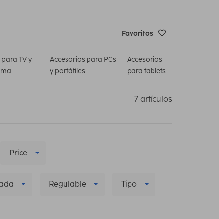
Favoritos
 para TV y
Accesorios para PCs
Accesorios
ema
y portátiles
para tablets
7 artículos
Price
zada
Regulable
Tipo