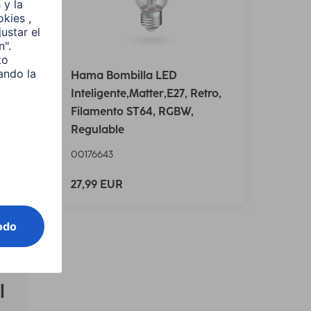
AN
Hama Bombilla LED
4,9
Inteligente,Matter,E27, Retro,
Filamento ST64, RGBW,
Regulable
00176643
27,99 EUR
l