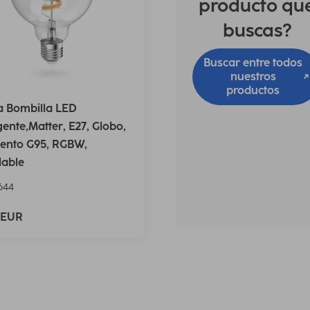
producto qu
buscas?
Buscar entre todos
nuestros
productos
 Bombilla LED
igente,Matter, E27, Globo,
ento G95, RGBW,
lable
644
 EUR