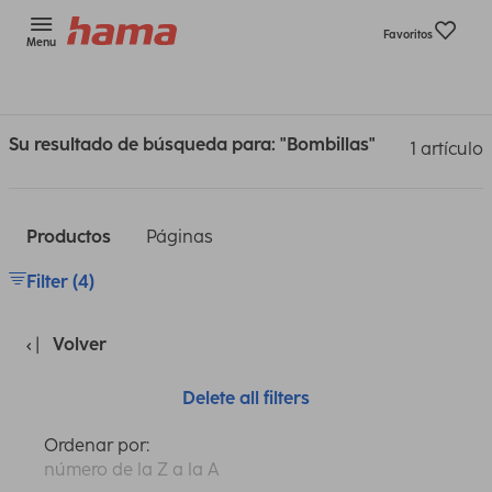
Favoritos
Menu
Su resultado de búsqueda para: "Bombillas"
1 artículo
Productos
Páginas
Filter (4)
Volver
Delete all filters
Ordenar por:
número de la Z a la A