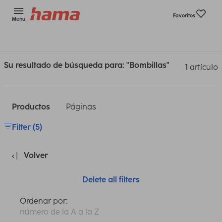
Favoritos
Menu
Su resultado de búsqueda para: "Bombillas"
1 artículo
Productos
Páginas
Filter (5)
Volver
Delete all filters
Ordenar por:
número de la A a la Z