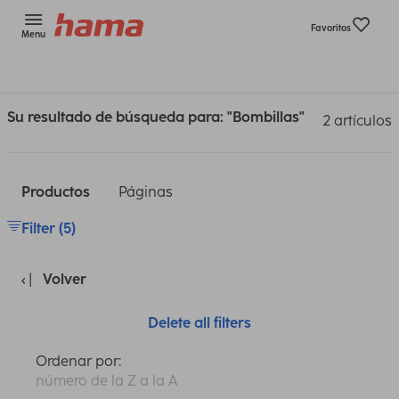
Favoritos
Menu
Su resultado de búsqueda para: "Bombillas"
2 artículos
Productos
Páginas
Filter (5)
Volver
Delete all filters
Ordenar por:
número de la Z a la A