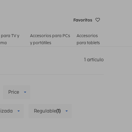
Favoritos
 para TV y
Accesorios para PCs
Accesorios
ema
y portátiles
para tablets
1 artículo
Price
lizada
Regulable
(1)