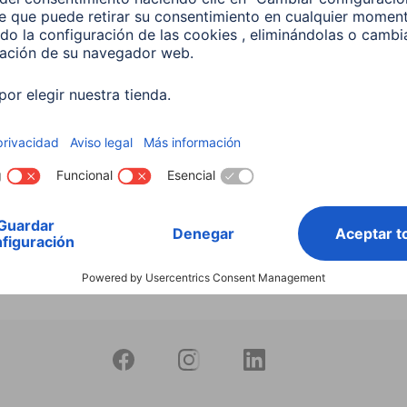
productos
 Lámpara LED WLAN
 5,5 W, RGBW, Regulable,
 Para control por voz
599
 EUR