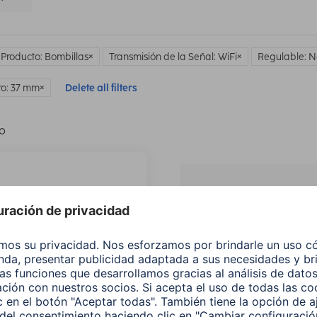
 Producto: Bombillas
Transmisión de la Señal: WiFi
Regulable: N
o: 37 mm
Delete all filters
lo
¿No
encuentras e
producto qu
buscas?
Buscar entre todos
nuestros