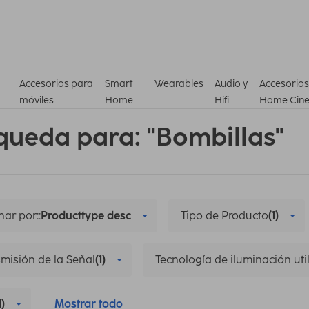
Accesorios para
Smart
Wearables
Audio y
Accesorios
móviles
Home
Hifi
Home Cin
queda para: "Bombillas"
ar por::
Producttype desc
Tipo de Producto
(1)
misión de la Señal
(1)
Tecnología de iluminación uti
1)
Mostrar todo