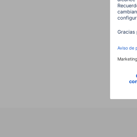
Hama
,E14,
Vela,
00176
9,99