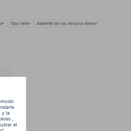
o
Tipo: Vela
Asistente de voz: Amazon Alexa
l
e