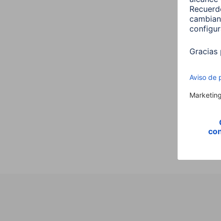
Hama
,E14,
Vela,
00176
9,99