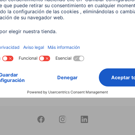
productos
 Lámpara LED WLAN
 5,5 W, RGBW, Regulable,
 Para control por voz
599
 EUR