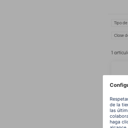
Tipo de
Clase d
1 artícu