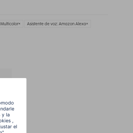
 Multicolor
Asistente de voz: Amazon Alexa
l
e