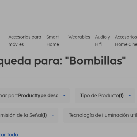
Accesorios para
Smart
Wearables
Audio y
Accesorios
móviles
Home
Hifi
Home Cin
queda para: "Bombillas"
ar por::
Producttype desc
Tipo de Producto
(1)
misión de la Señal
(1)
Tecnología de iluminación uti
rar todo