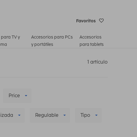
Favoritos
 para TV y
Accesorios para PCs
Accesorios
ema
y portátiles
para tablets
1 artículo
Price
lizada
Regulable
Tipo