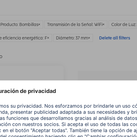
 Producto: Bombillas
Transmisión de la Señal: WiFi
Color de Luz:
e eficiencia energética: F
Diámetro: 37 mm
Delete all filters
lo
¿No
encuentras e
producto qu
buscas?
Buscar entre todos
nuestros