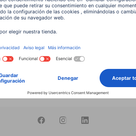
productos
 Lámpara LED WLAN
 5,5 W, RGBW, Regulable,
 Para control por voz
599
 EUR