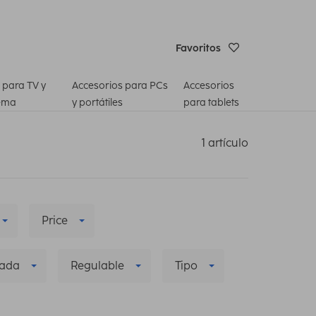
Favoritos
 para TV y
Accesorios para PCs
Accesorios
ema
y portátiles
para tablets
1 artículo
Price
zada
Regulable
Tipo