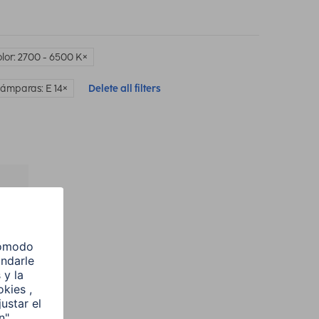
lor: 2700 - 6500 K
lámparas: E 14
Delete all filters
l
e