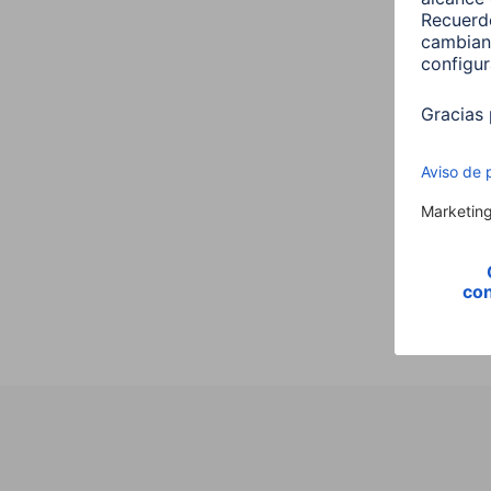
Hama
,E14,
Vela,
00176
9,99