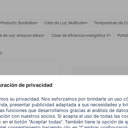
 Producto: Bombillas
Color de Luz: Multicolor
Temperatura de Co
te de voz: Amazon Alexa
Clase de eficiencia energética: F
Porta
lo
¿No
encuentras e
producto qu
buscas?
Buscar entre todos
nuestros