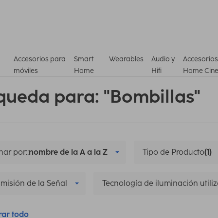
Accesorios para
Smart
Wearables
Audio y
Accesorios
móviles
Home
Hifi
Home Cin
queda para: "Bombillas"
ar por::
nombre de la A a la Z
Tipo de Producto
(1)
misión de la Señal
Tecnología de iluminación utili
rar todo