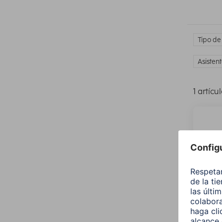
Tipo de
Asisten
1 artícu