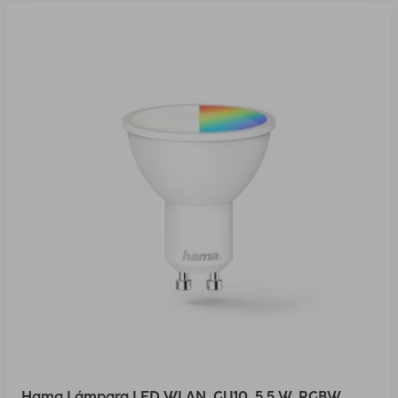
Hama Lámpara LED WLAN, GU10, 5,5 W, RGBW,