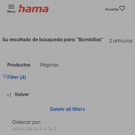
Favoritos
Menu
Su resultado de búsqueda para: "Bombillas"
2 artículos
Productos
Páginas
Filter (4)
Volver
Delete all filters
Ordenar por:
precio de la A a la Z