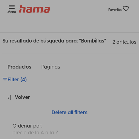
Favoritos
Menu
Su resultado de búsqueda para: "Bombillas"
2 artículos
Productos
Páginas
Filter (4)
Volver
Delete all filters
Ordenar por:
precio de la A a la Z