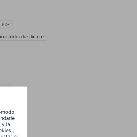
 LED
co cálido a luz diurna
l
e