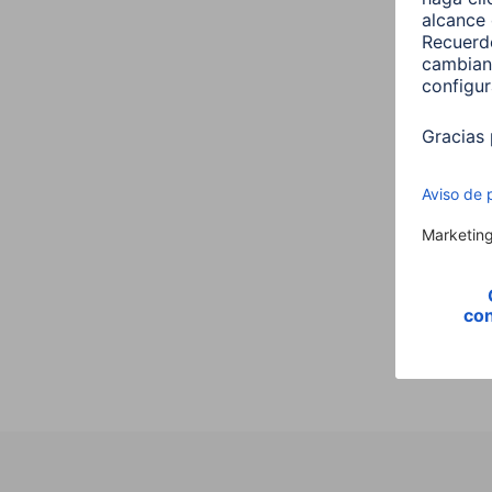
Hama
,E14,
Vela,
00176
9,99