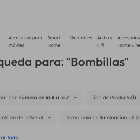
Accesorios para
Smart
Wearables
Audio y
Accesorios
móviles
Home
Hifi
Home Cin
queda para: "Bombillas"
ar por::
número de la A a la Z
Tipo de Producto
(1)
misión de la Señal
Tecnología de iluminación utili
rar todo