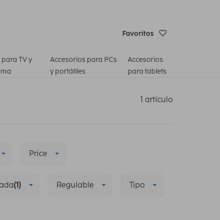
Favoritos
 para TV y
Accesorios para PCs
Accesorios
ema
y portátiles
para tablets
1 artículo
Price
zada
(1)
Regulable
Tipo