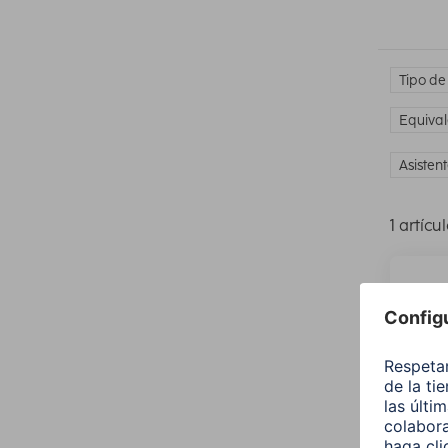
Tipo de
Equival
Asisten
1 artícu