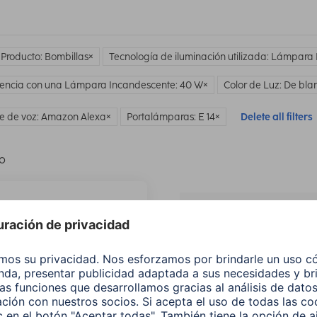
 Producto: Bombillas
Tecnología de iluminación utilizada: Lámpara
encia con una Lámpara Incandescente: 40 W
Color de Luz: De blan
te de voz: Amazon Alexa
Portalámparas: E 14
Delete all filters
lo
¿No
encuentras e
producto qu
buscas?