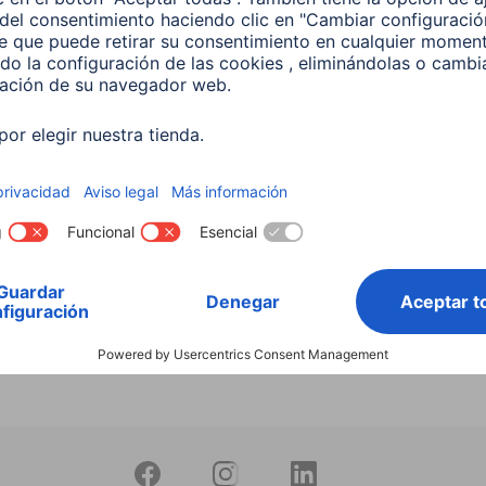
Buscar entre todos
nuestros
productos
 Lámpara LED WLAN
 5,5 W, RGBW, Regulable,
 Para control por voz
599
 EUR