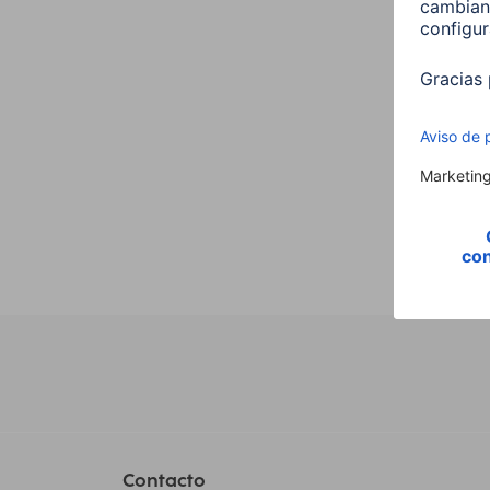
,E14,
Vela,
00176
9,99
Contacto