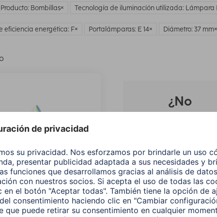
 Producto: Bombillas
Tecnología de iluminación utilizada: Lámpara
e eficiencia energética: F
Portalámparas: E 14
Diámetro: 37 mm
lo
¿No
encuentras e
producto qu
buscas?
Buscar entre todos
nuestros
productos
 Lámpara LED WLAN