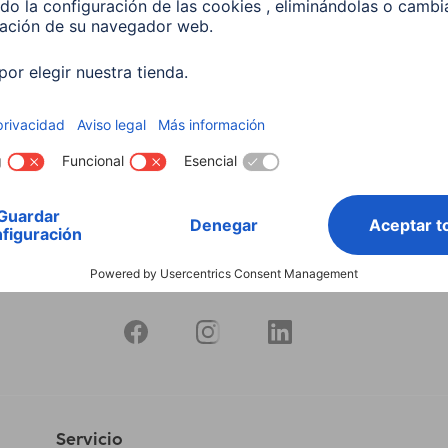
 5,5 W, RGBW, Regulable,
 Para control por voz
599
 EUR
Servicio