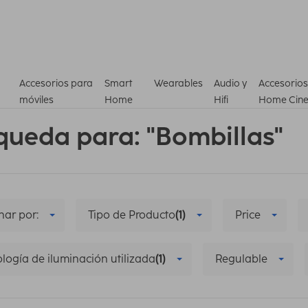
Accesorios para
Smart
Wearables
Audio y
Accesorios
móviles
Home
Hifi
Home Cin
queda para: "Bombillas"
ar por:
Tipo de Producto
(1)
Price
logía de iluminación utilizada
(1)
Regulable