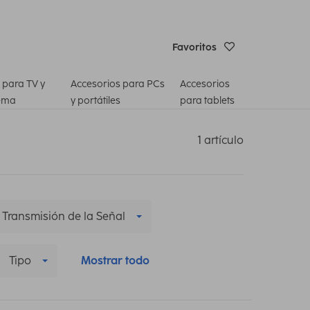
Favoritos
 para TV y
Accesorios para PCs
Accesorios
ema
y portátiles
para tablets
1 artículo
Transmisión de la Señal
Tipo
Mostrar todo