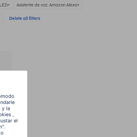
 LED
Asistente de voz: Amazon Alexa
Delete all filters
l
e