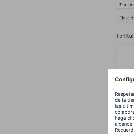
Tipo de
Clase d
1 artícu
Hama