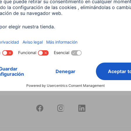
productos
Bombilla Led Inteligente
10W RGB+CCT Regulable
597
 EUR