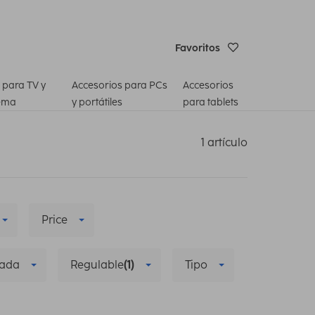
Favoritos
 para TV y
Accesorios para PCs
Accesorios
ema
y portátiles
para tablets
1 artículo
Price
zada
Regulable
(1)
Tipo