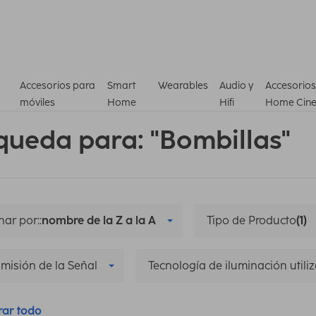
Accesorios para
Smart
Wearables
Audio y
Accesorios
móviles
Home
Hifi
Home Cin
queda para: "Bombillas"
ar por::
nombre de la Z a la A
Tipo de Producto
(1)
misión de la Señal
Tecnología de iluminación utili
rar todo