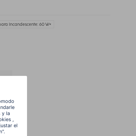
para Incandescente: 60 W
l
e