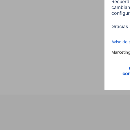
Hama 
E27 
00176
9,99