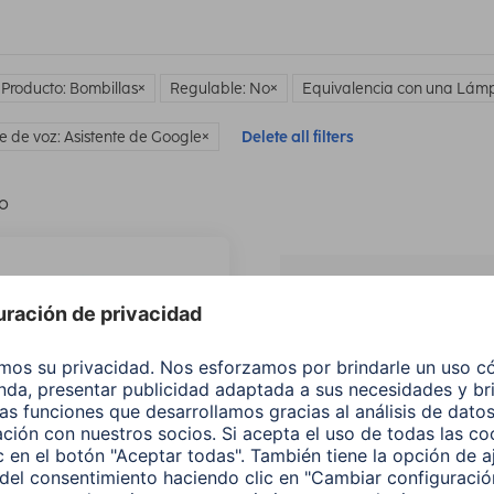
 Producto: Bombillas
Regulable: No
Equivalencia con una Lám
te de voz: Asistente de Google
Delete all filters
lo
¿No
encuentras e
producto qu
buscas?
Buscar entre todos
nuestros