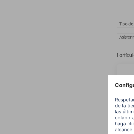
Tipo de
Asisten
1 artícu