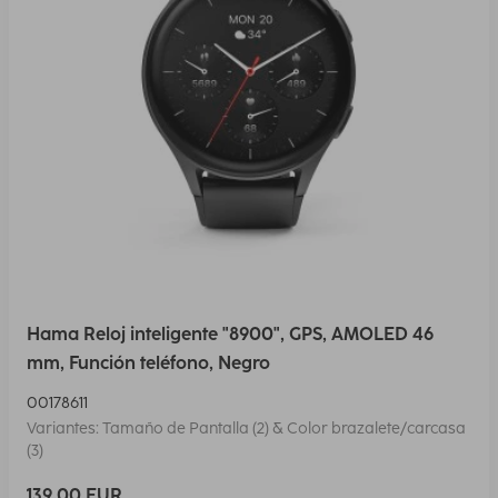
Hama Reloj inteligente "8900", GPS, AMOLED 46
mm, Función teléfono, Negro
00178611
Variantes: Tamaño de Pantalla (2) & Color brazalete/carcasa
(3)
139,00 EUR