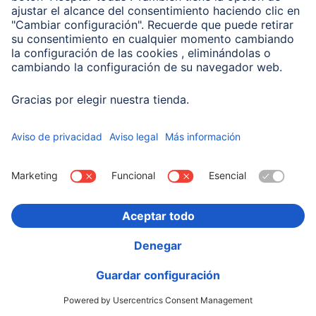
Hama Reloj inteligente "7000", AMOLED 43 mm,
Impermeable, Blanco / Dorado
00178622
74,99 EUR