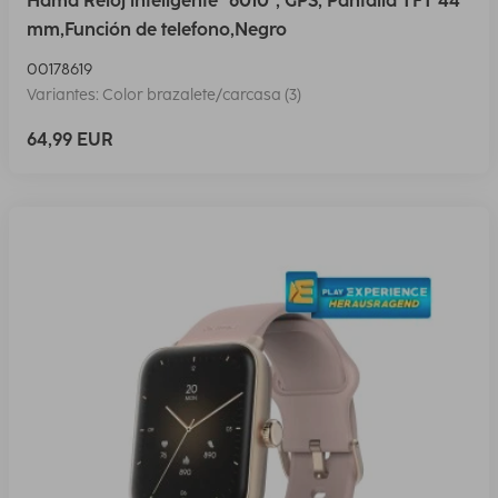
Hama Reloj inteligente "6010", GPS, Pantalla TFT 44
mm,Función de telefono,Negro
00178619
Variantes: Color brazalete/carcasa (3)
64,99 EUR