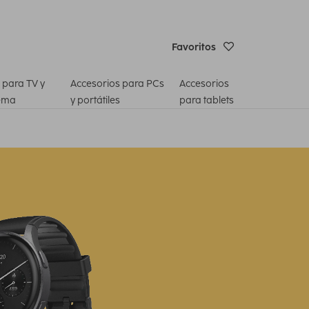
Favoritos
 para TV y
Accesorios para PCs
Accesorios
ema
y portátiles
para tablets