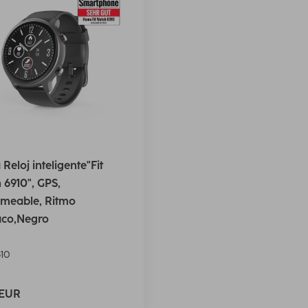
eloj inteligente"Fit
 6910", GPS,
meable, Ritmo
aco,Negro
10
 EUR