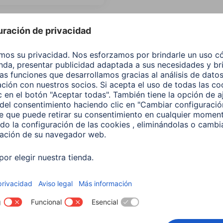
os los relojes de fitnes
ar por:
Tipo de Producto
Price
F
 de la Carcasa
Color de pulsera
Protecció