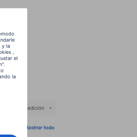
s
unción de Medición
n
Mostrar todo