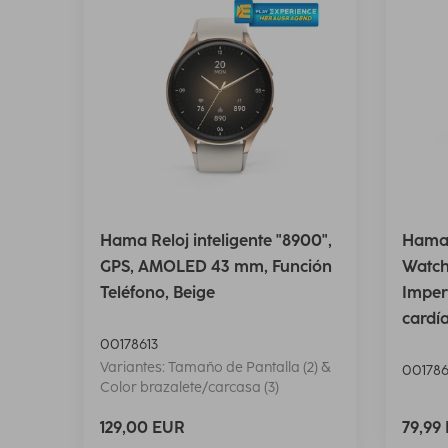
Hama Reloj inteligente "8900",
Hama R
GPS, AMOLED 43 mm, Función
Watch
Teléfono, Beige
Imper
cardí
00178613
Variantes: Tamaño de Pantalla (2) &
001786
Color brazalete/carcasa (3)
129,00 EUR
79,99