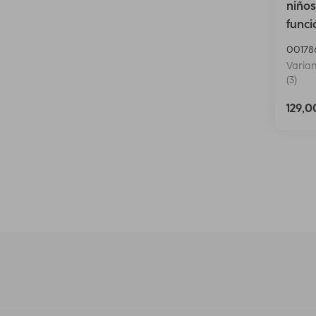
niños
funci
00178
Varian
(3)
129,