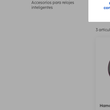
Accesorios para relojes
inteligentes
Tamaño 
3 artícu
Hama 