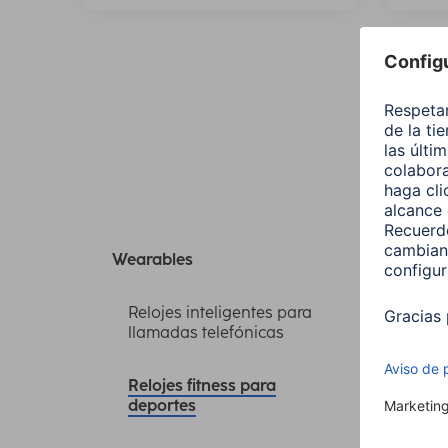
Tod
Wearables
Relojes inteligentes para
llamadas telefónicas
Orden
Relojes fitness para
deportes
Color