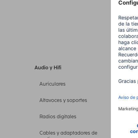
Tod
Audio y Hifi
Auriculares
Orden
Altavoces y soportes
Price
Radios digitales
Cables y adaptadores de