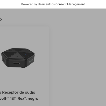
compatible: HTC
Delete all filters
lo
 Receptor de audio
ooth® "BT-Rex", negro