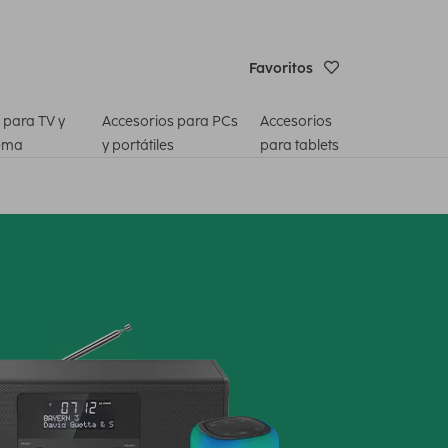
Favoritos
 para TV y
Accesorios para PCs
Accesorios
ema
y portátiles
para tablets