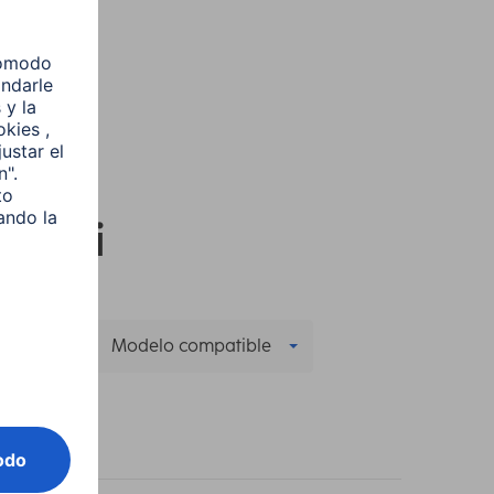
y Hifi
le
(1)
Modelo compatible