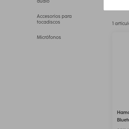
audio
Marca 
Accesorios para
tocadiscos
1 artícu
Micrófonos
Hama
Bluet