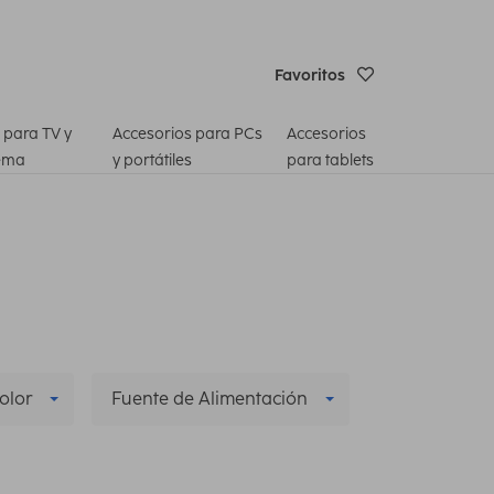
Favoritos
 para TV y
Accesorios para PCs
Accesorios
ema
y portátiles
para tablets
olor
Fuente de Alimentación