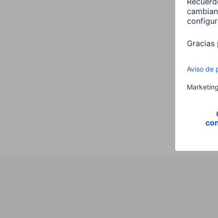
«DIT2
por I
Plata
0005
279,