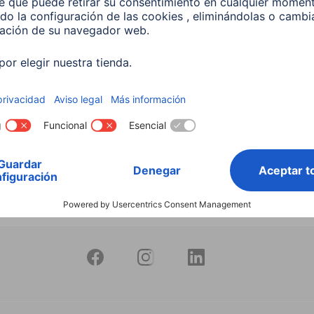
105SBTX», DAB+ / radio
nternet / BT® RX&TX,
4252
00 EUR