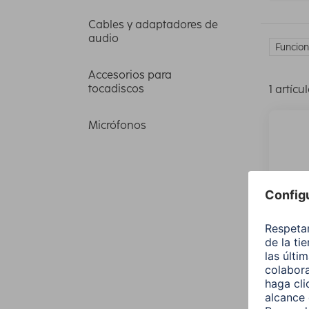
Cables y adaptadores de
audio
Funcion
Accesorios para
tocadiscos
1 artícu
Micrófonos
Hama 