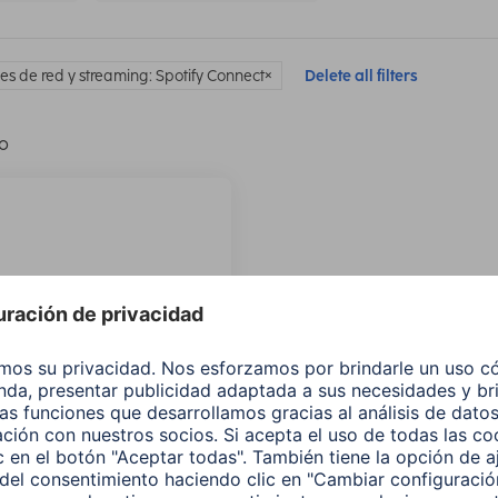
es de red y streaming: Spotify Connect
Delete all filters
lo
Sintonizador Hi-Fi