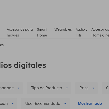
Accesorios para
Smart
Wearables
Audio y
Accesorios
móviles
Home
Hifi
Home Cin
les
ios digitales
ar por:
Tipo de Producto
Price
C
xión
Uso Recomendado
Mostrar todo