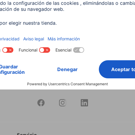
0BT", FM / DAB / DAB+ /
DR5BT
ooth® / batería
00054255
91
9 EUR
44,95 EUR
Servicio