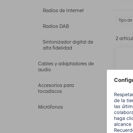
Radios de Internet
Tipo de 
Radios DAB
2 artícu
Sintonizador digital de
alta fidelidad
Cables y adaptadores de
audio
Accesorios para
tocadiscos
Micrófonos
Hama 