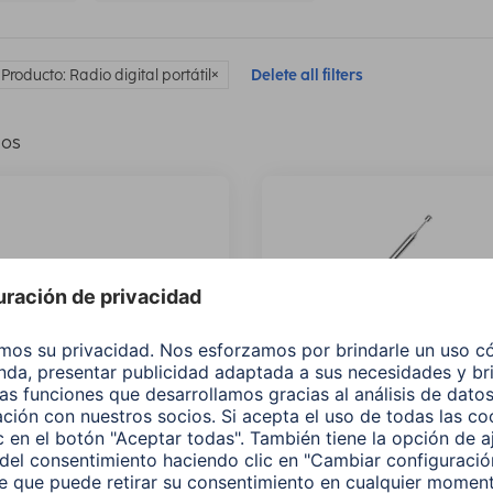
Producto: Radio digital portátil
Delete all filters
los
Radio digital
Hama Hama Radio Digita