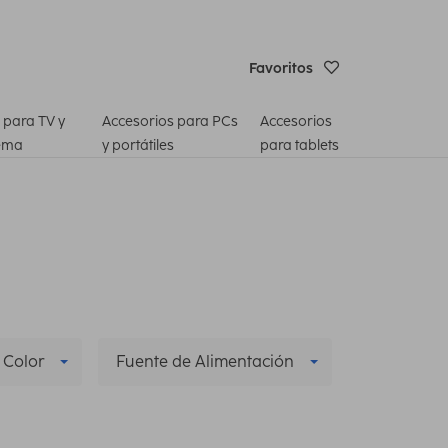
Favoritos
 para TV y
Accesorios para PCs
Accesorios
ema
y portátiles
para tablets
Color
Fuente de Alimentación