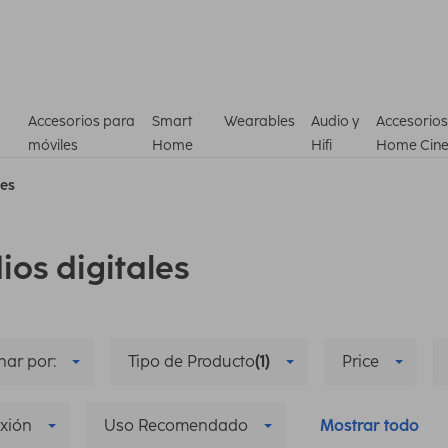
Accesorios para
Smart
Wearables
Audio y
Accesorios
móviles
Home
Hifi
Home Cin
les
ios digitales
ar por:
Tipo de Producto
(1)
Price
xión
Uso Recomendado
Mostrar todo