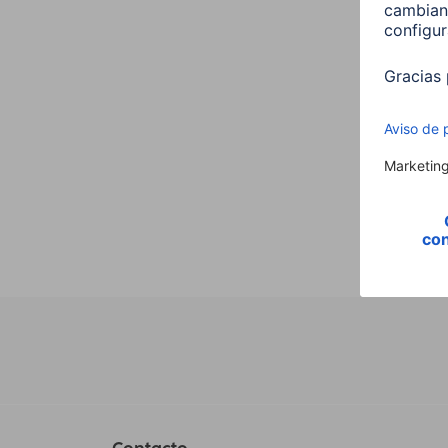
"DR20
Bluet
001731
69,9
Contacto