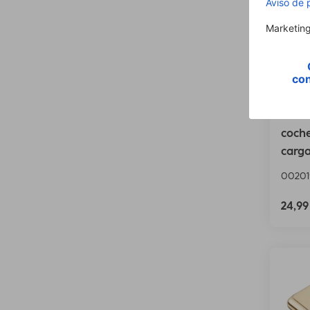
Hama
coche
carga
00201
24,9