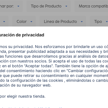
ar por:
Tipo de Producto
Marca compatib
Color
Linea de Producto
Tipo
ncia de Entrada (Cargador de Coche)
Mostrar todo
compatible: Galaxy S22 Ultra (5G)
Delete all filters
los