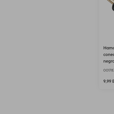
Hama
cone
negr
00178
9,99