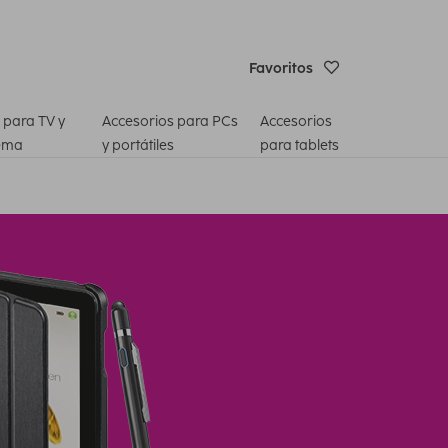
Favoritos
 para TV y
Accesorios para PCs
Accesorios
ema
y portátiles
para tablets