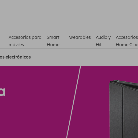
Accesorios para
Smart
Wearables
Audio y
Accesorios
móviles
Home
Hifi
Home Cin
ros electrónicos
a