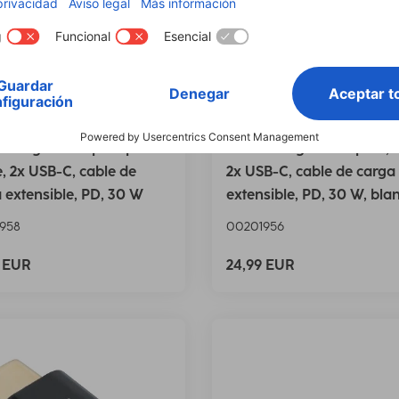
 Cargador rápido para
Hama Cargador rápido, 
, 2x USB-C, cable de
2x USB-C, cable de carga
 extensible, PD, 30 W
extensible, PD, 30 W, bla
958
00201956
9 EUR
24,99 EUR