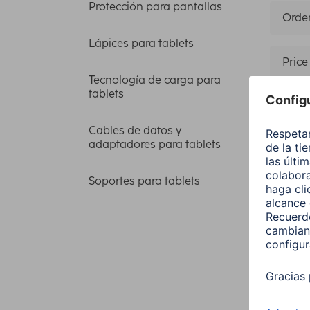
Protección para pantallas
Orden
Lápices para tablets
Price
Tecnología de carga para
tablets
Pote
Cables de datos y
adaptadores para tablets
Modelo 
Soportes para tablets
5 artícu