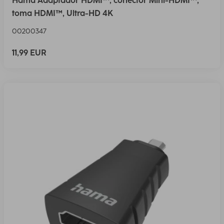
Hama Adaptador HDMI™, conector Mini-HDMI™,
toma HDMI™, Ultra-HD 4K
00200347
11,99 EUR