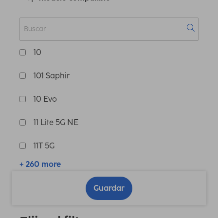
10
101 Saphir
10 Evo
11 Lite 5G NE
11T 5G
+ 260 more
Guardar