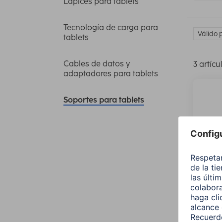
Lápices para tablets
Tecnología de carga para
Válido 
tablets
Cables de datos y
3 artícu
adaptadores para tablets
Soportes para tablets
Hama