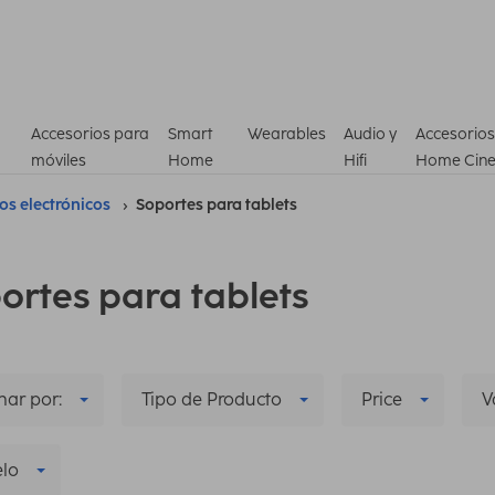
Accesorios para
Smart
Wearables
Audio y
Accesorios
móviles
Home
Hifi
Home Cin
ros electrónicos
Soportes para tablets
ortes para tablets
ar por:
Tipo de Producto
Price
V
lo