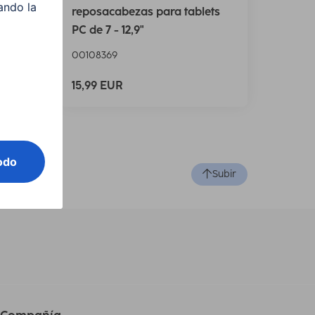
ts de
reposacabezas para tablets
PC de 7 - 12,9"
00108369
15,99 EUR
Subir
Compañía