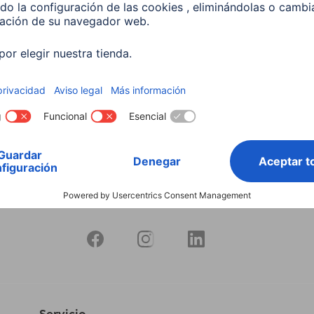
s de 7 a 11", giratorio,
reposacabezas para table
nio
7 a 14,6", giratorio 360
21
00125120
9 EUR
19,99 EUR
Servicio