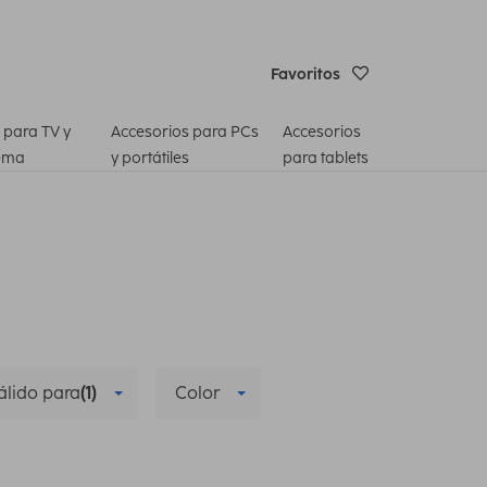
Favoritos
 para TV y
Accesorios para PCs
Accesorios
ema
y portátiles
para tablets
álido para
(1)
Color