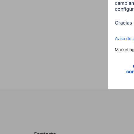
tablet
alumi
001251
49,9
Contacto