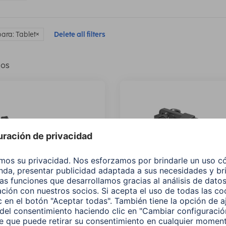
para: Tablet
Delete all filters
los
 Soporte de pared para
Hama Soporte para