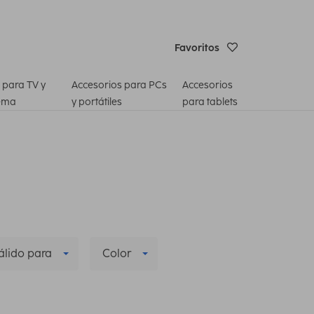
Favoritos
 para TV y
Accesorios para PCs
Accesorios
ema
y portátiles
para tablets
álido para
Color