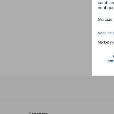
tablet
alumi
001251
49,9
Contacto