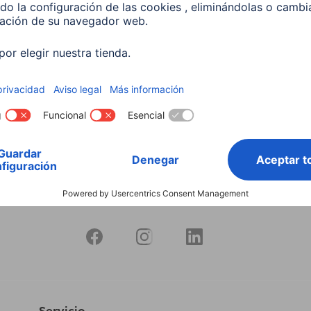
s de 7 a 11", giratorio,
nio
21
9 EUR
Servicio