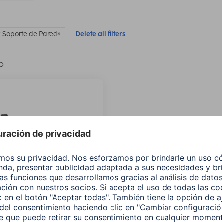
 Soporte de Pared
Delete all filters
lo
 Soporte de pared para