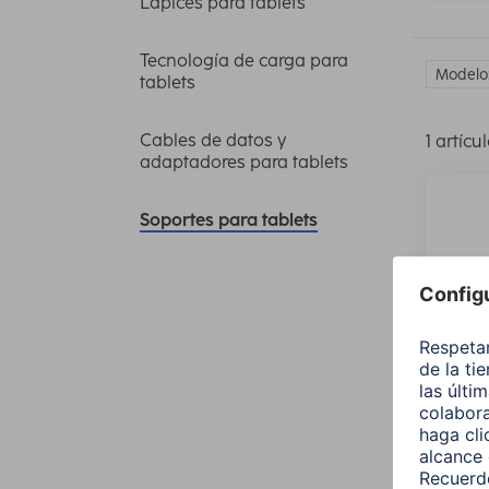
Lápices para tablets
Tecnología de carga para
Modelo:
tablets
Cables de datos y
1 artícu
adaptadores para tablets
Soportes para tablets
Hama