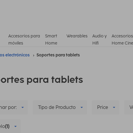
Accesorios para
Smart
Wearables
Audio y
Accesorios
móviles
Home
Hifi
Home Cin
ros electrónicos
Soportes para tablets
ortes para tablets
ar por:
Tipo de Producto
Price
V
lo
(1)