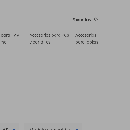
Favoritos
 para TV y
Accesorios para PCs
Accesorios
ema
y portátiles
para tablets
le
(1)
Modelo compatible