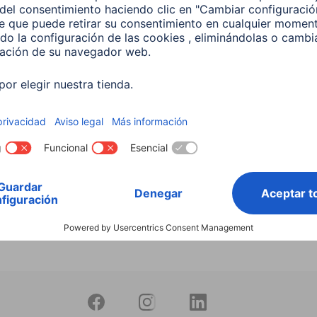
Puntero táctil "Easy"
Hama “Pro” Tablet Stylus, 
tablets PC y
mm Ultra-Fine Tip, High P
tphones, negro
Rubber Tip
106
00125113
 EUR
49,99 EUR