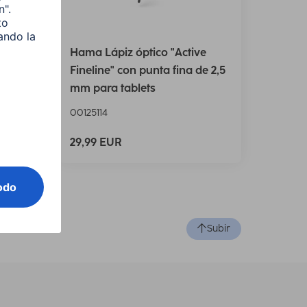
1.5
Hama Lápiz óptico "Active
rec.,
Fineline" con punta fina de 2,5
mm para tablets
00125114
29,99 EUR
Subir