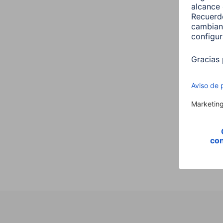
Hama 
para 
smar
00125
4,99