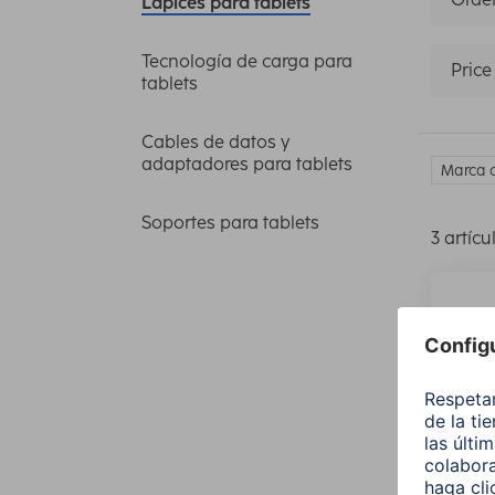
Lápices para tablets
Tecnología de carga para
Price
tablets
Cables de datos y
adaptadores para tablets
Marca 
Soportes para tablets
3 artícu