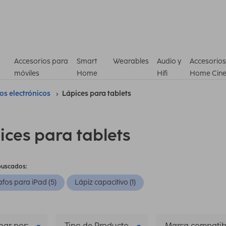
Accesorios para
Smart
Wearables
Audio y
Accesorios
móviles
Home
Hifi
Home Cin
ros electrónicos
Lápices para tablets
ices para tablets
buscados:
afos para iPad (5)
Lápiz capacitivo (1)
ar por:
Tipo de Producto
Marca compatib