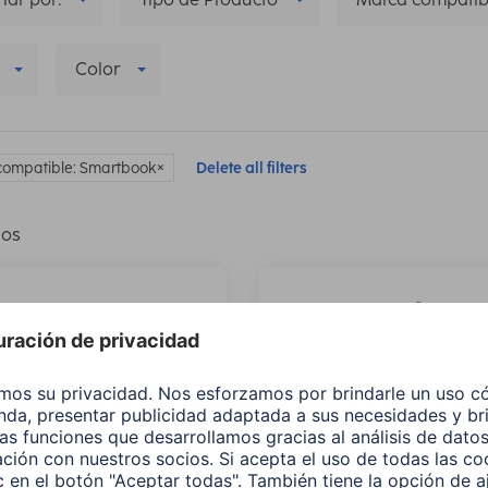
Color
compatible: Smartbook
Delete all filters
los