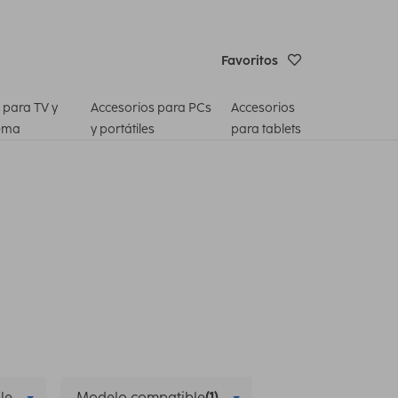
Favoritos
 para TV y
Accesorios para PCs
Accesorios
ema
y portátiles
para tablets
le
Modelo compatible
(1)