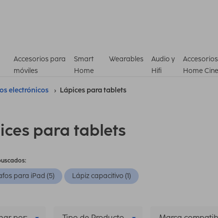
Accesorios para
Smart
Wearables
Audio y
Accesorios
móviles
Home
Hifi
Home Cin
ros electrónicos
Lápices para tablets
ices para tablets
buscados:
afos para iPad (5)
Lápiz capacitivo (1)
ar por:
Tipo de Producto
Marca compatib