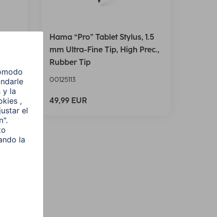
y"
Hama “Pro” Tablet Stylus, 1.5
mm Ultra-Fine Tip, High Prec.,
Rubber Tip
00125113
49,99 EUR