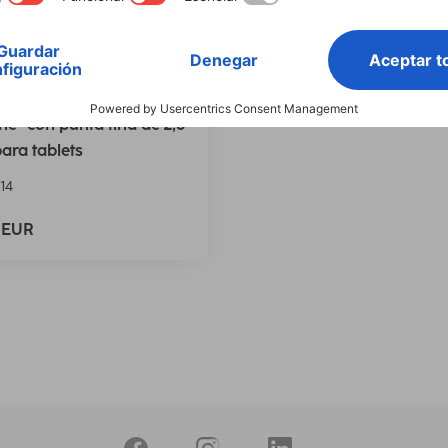
Lápiz óptico "Active
ine" con punta fina de 2,5
ra tablets
14
9 EUR