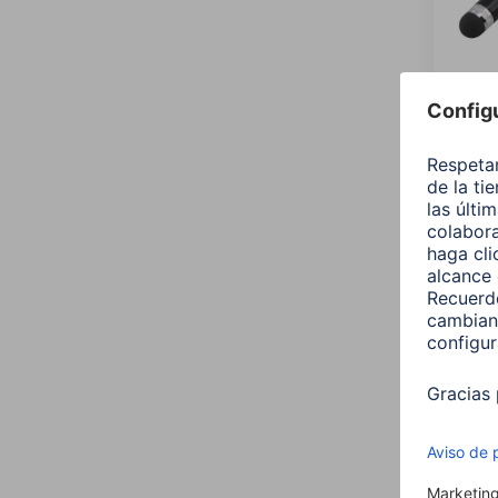
Hama 
para 
smar
00182
4,99