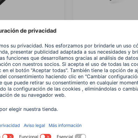
Puntero táctil "Easy"
Hama Puntero táctil "Eas
tablets PC y
para tablets PC y
tphones, negro
smartphones, negro
509
00125106
 EUR
4,99 EUR