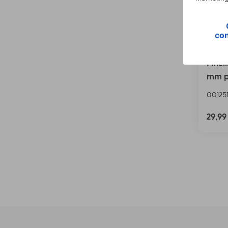
Hama 
Finel
mm pa
001251
29,9