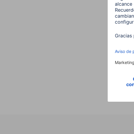
Hama 
para 
smar
00125
4,99