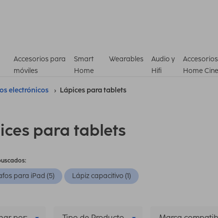
Accesorios para
Smart
Wearables
Audio y
Accesorios
móviles
Home
Hifi
Home Cin
ros electrónicos
Lápices para tablets
ices para tablets
buscados:
afos para iPad (5)
Lápiz capacitivo (1)
ar por:
Tipo de Producto
Marca compatib