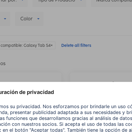
Color
compatible: Galaxy Tab S4
Delete all filters
los