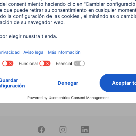
Puntero táctil "Easy"
Hama “Pro” Tablet Stylus, 
tablets PC y
mm Ultra-Fine Tip, High P
tphones, negro
Rubber Tip
106
00125113
 EUR
49,99 EUR