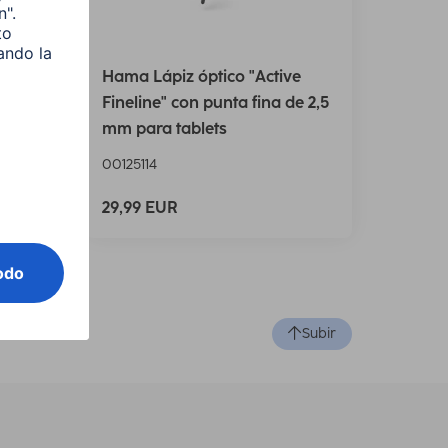
1.5
Hama Lápiz óptico "Active
rec.,
Fineline" con punta fina de 2,5
mm para tablets
00125114
29,99 EUR
Subir