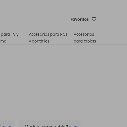
Favoritos
 para TV y
Accesorios para PCs
Accesorios
ema
y portátiles
para tablets
le
Modelo compatible
(1)