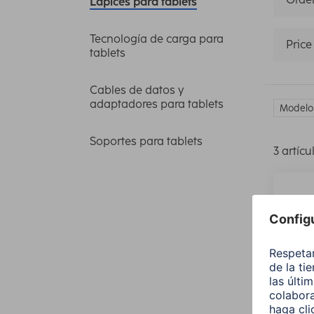
Lápices para tablets
Tecnología de carga para
Price
tablets
Cables de datos y
adaptadores para tablets
Modelo 
Soportes para tablets
3 artícu