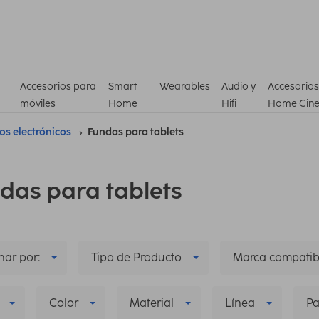
Accesorios para
Smart
Wearables
Audio y
Accesorios
móviles
Home
Hifi
Home Cin
ros electrónicos
Fundas para tablets
das para tablets
ar por:
Tipo de Producto
Marca compatib
Color
Material
Línea
Pa