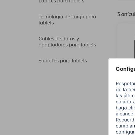
Lápices para tablets
3 artícu
Tecnología de carga para
tablets
Cables de datos y
adaptadores para tablets
Soportes para tablets
Hama 
lápiz
(10ª 
00217