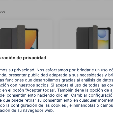
los
Funda "Fold Clear" con
Hama Funda para tablet
 para Apple iPad 10.9"
"Fold", cpto. p / lápiz ópti
generación 2022), n
Galaxy Tab S6 Lite 10.4"
228
00217211