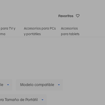
Favoritos
 para TV y
Accesorios para PCs
Accesorios
ema
y portátiles
para tablets
le
Modelo compatible
ra Tamaño de Portátil