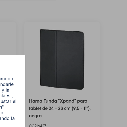
Hama Funda "Xpand" para
co,
tablet de 24 - 28 cm (9,5 - 11"),
negra
00216427