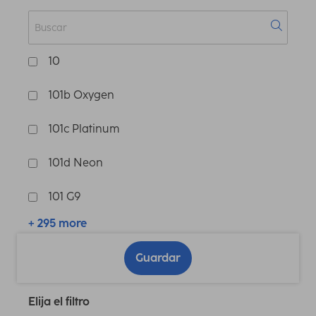
10
101b Oxygen
101c Platinum
101d Neon
101 G9
+ 295 more
Guardar
Elija el filtro