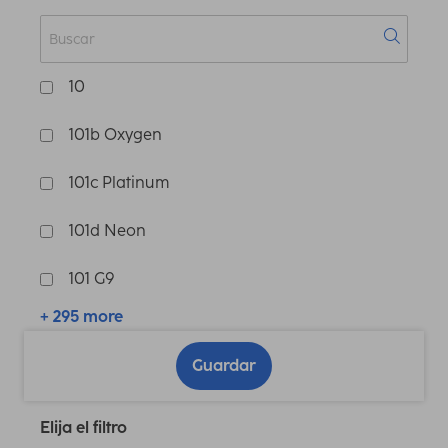
10
101b Oxygen
101c Platinum
101d Neon
101 G9
+ 295 more
Guardar
Elija el filtro