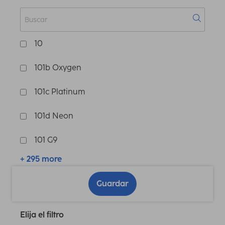
10
101b Oxygen
101c Platinum
101d Neon
101 G9
+ 295 more
Guardar
Elija el filtro