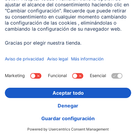
Hama Memoria USB "Smartly", USB 2.0, 32 GB, 10 MB
/ s, Negro
00108044
Variantes: Capacidad de Memoria (3)
11,99 EUR