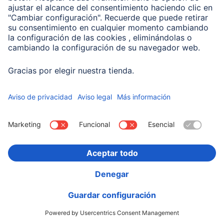
Hama "HS-P100 V2" Auriculares de oficina para PC,
estéreo, negro
00139931
12,99 EUR