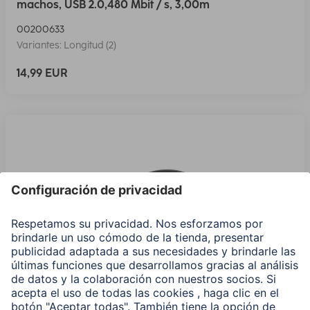
machos, USB 2.0,480 Mbit / s, 3,00m
00200633
Variantes: Longitud (2)
14,99 EUR