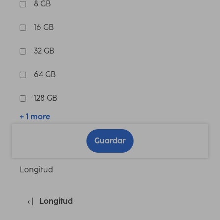
8 GB
16 GB
32 GB
64 GB
128 GB
+ 1 more
Guardar
Longitud
Longitud