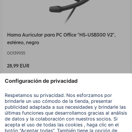
Hama Auricular para PC Office "HS-USB300 V2",
estéreo, negro
00139935
28,99 EUR