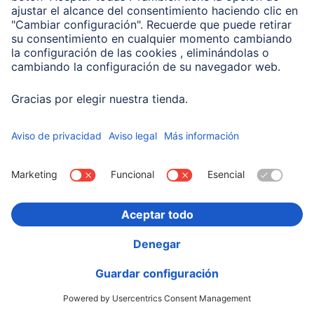
Hama Cable Ultra High Speed HDMI™, certificado,
Ultra-HD 8K, alu., 2,0 m
00200504
29,99 EUR