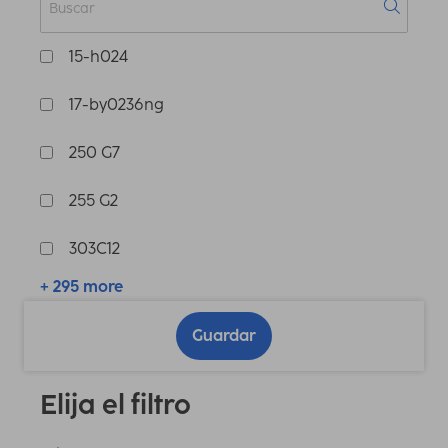
15-h024
17-by0236ng
250 G7
255 G2
303C12
+ 295 more
Guardar
Elija el filtro