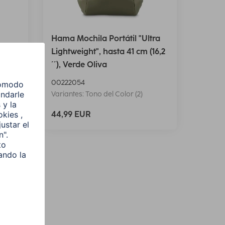
Hama Mochila Portátil "Ultra
´´),
Lightweight", hasta 41 cm (16,2
´´), Verde Oliva
00222054
Variantes: Tono del Color (2)
44,99 EUR