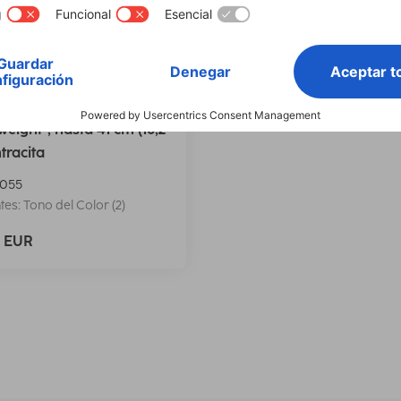
Mochila Portátil "Ultra
weight", hasta 41 cm (16,2
ntracita
055
tes: Tono del Color (2)
9 EUR