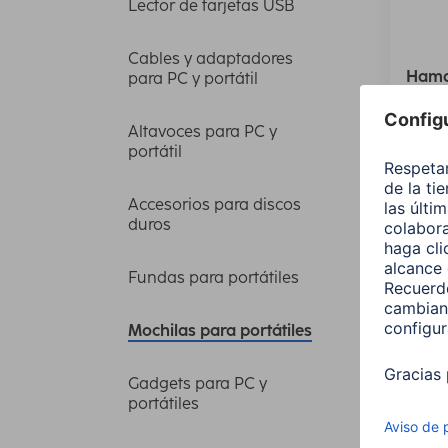
Lector de tarjetas USB
Cables y adaptadores
Hama 
para PC y portátil
«Genu
negr
Altavoces para PC y
portátil
00216
Varian
Accesorios para discos
duros
19,99
Fundas para portátiles
Mochilas para portátiles
Gadgets para PC y
portátiles