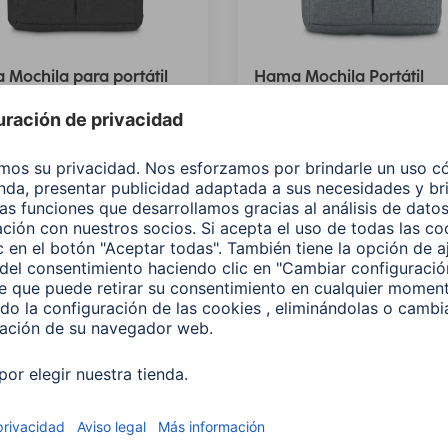
Mochila para portátil
Hama Mochila Portátil
a», hasta 40 cm (15,6"),
"Genua", hasta 40 cm (15,6
a
Gris
597
00217273
tes: Tono del Color (2)
Variantes: Tono del Color (2)
 EUR
19,99 EUR