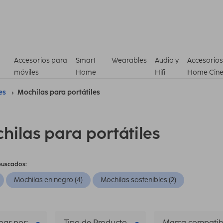
Accesorios para
Smart
Wearables
Audio y
Accesorios
móviles
Home
Hifi
Home Cin
es
Mochilas para portátiles
hilas para portátiles
buscados:
Mochilas en negro (4)
Mochilas sostenibles (2)
ar por:
Tipo de Producto
Marca compatib