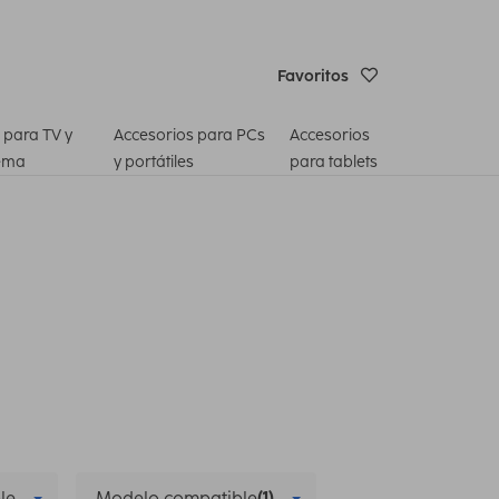
Favoritos
 para TV y
Accesorios para PCs
Accesorios
ema
y portátiles
para tablets
le
Modelo compatible
(1)