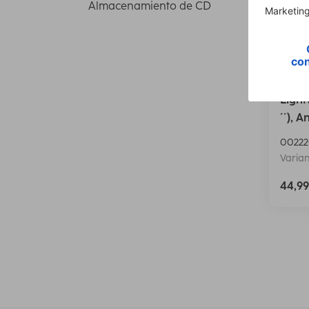
Almacenamiento de CD
Hama 
Light
´´), A
00222
Varian
44,9