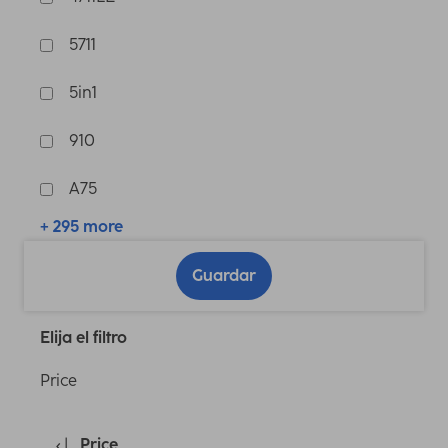
5711
5in1
910
A75
+ 295 more
Guardar
Elija el filtro
Price
Price