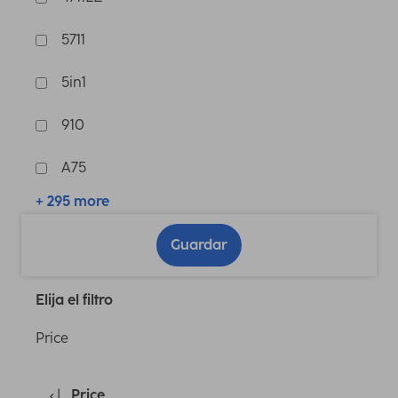
5711
5in1
910
A75
+ 295 more
Guardar
Elija el filtro
Price
Price