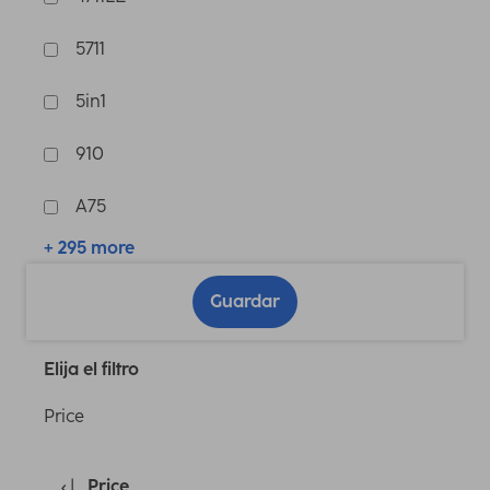
5711
5in1
910
A75
+ 295 more
Guardar
Elija el filtro
Price
Price