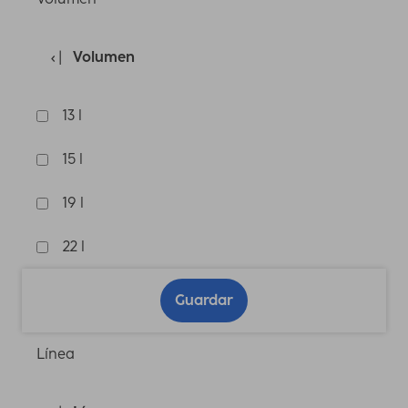
Volumen
13 l
15 l
19 l
22 l
Guardar
Línea