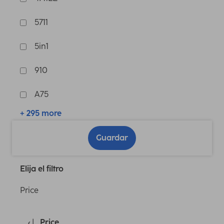
5711
5in1
910
A75
+ 295 more
Guardar
Elija el filtro
Price
Price