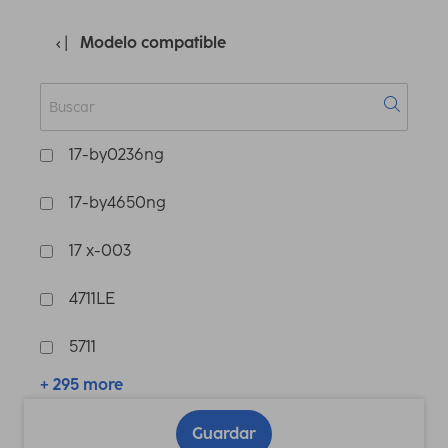
Modelo compatible
17-by0236ng
17-by4650ng
17 x-003
4711LE
5711
+ 295 more
Guardar