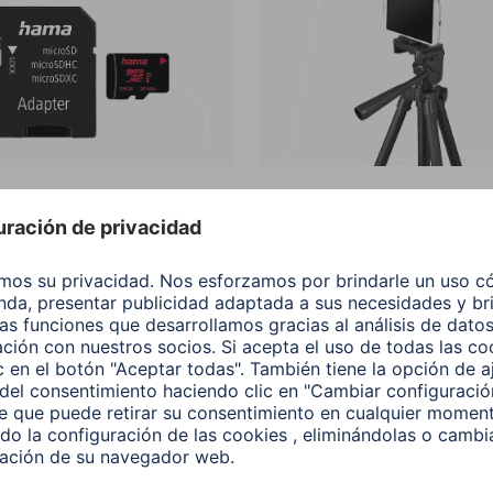
s de memoria para
Accesorios para cámaras
os moviles
teléfono móvil