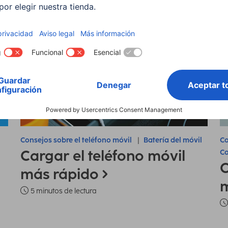
Consejos sobre el teléfono móvil
Batería del móvil
Co
Cargar el teléfono móvil
Co
C
más rápido
m
5 minutos de lectura