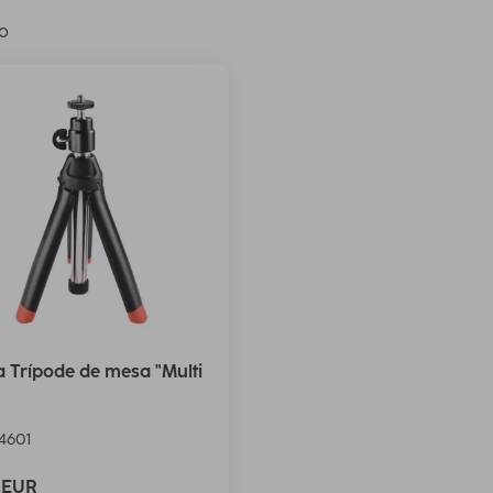
lo
Trípode de mesa "Multi
4601
9 EUR