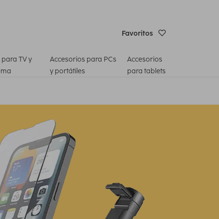
Favoritos
 para TV y
Accesorios para PCs
Accesorios
ema
y portátiles
para tablets