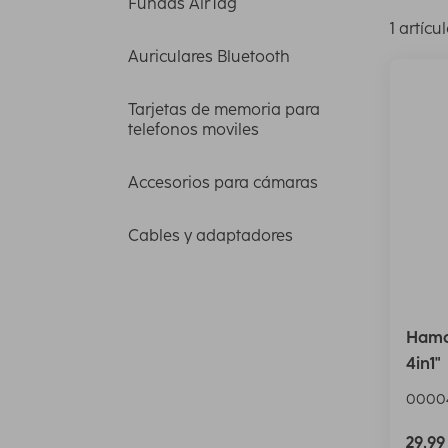
Fundas AirTag
1 artícu
Auriculares Bluetooth
Tarjetas de memoria para
telefonos moviles
Accesorios para cámaras
Cables y adaptadores
Hama 
4in1"
0000
29,9