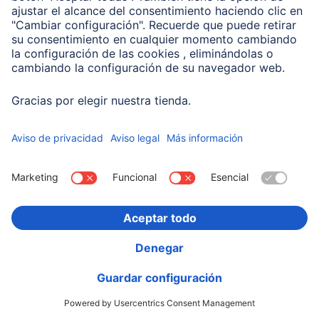
Hama Cargador rápido para coche con cable de
carga USB-C, PD, 25 W, 1 m, negro
00201614
24,99 EUR