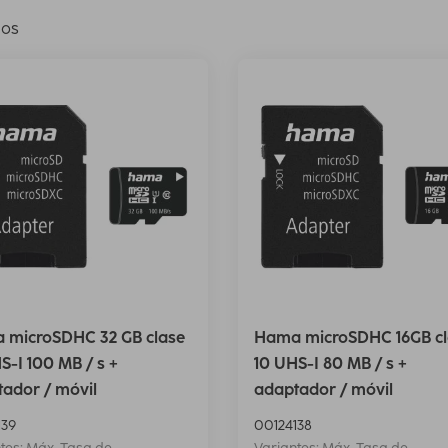
los
 microSDHC 32 GB clase
Hama microSDHC 16GB cl
S-I 100 MB / s +
10 UHS-I 80 MB / s +
ador / móvil
adaptador / móvil
139
00124138