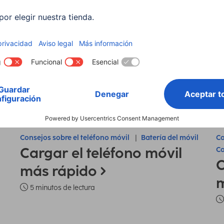
Consejos sobre el teléfono móvil
Batería del móvil
Co
Cargar el teléfono móvil
Co
C
más rápido
m
5 minutos de lectura