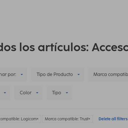
os los artículos: Acces
ar por:
Tipo de Producto
Marca compatib
Color
Tipo
compatible: Logicom
Marca compatible: Trust
Delete all filters