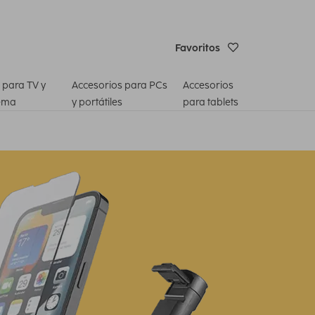
Favoritos
 para TV y
Accesorios para PCs
Accesorios
ema
y portátiles
para tablets