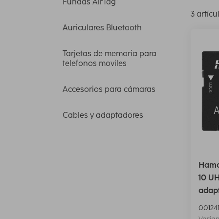
Fundas AirTag
3 artícu
Auriculares Bluetooth
Tarjetas de memoria para
telefonos moviles
Accesorios para cámaras
Cables y adaptadores
Hama
10 UH
adapt
00124