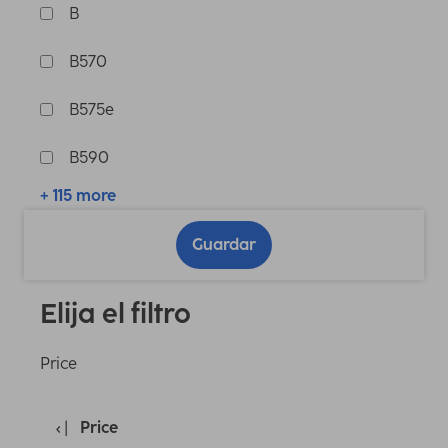
B
B570
B575e
B590
+ 115 more
Guardar
Elija el filtro
Price
Price