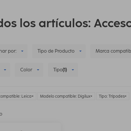
os los artículos: Acces
ar por:
Tipo de Producto
Marca compatib
Color
Tipo
(1)
ompatible: Leica
Modelo compatible: Digilux
Tipo: Trípodes
lo