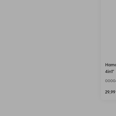
Hama 
4in1"
0000
29,9