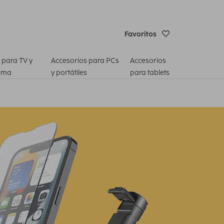
Favoritos
 para TV y
Accesorios para PCs
Accesorios
ema
y portátiles
para tablets