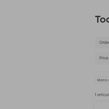
Tod
Orden
Price
Marca c
1 artícu