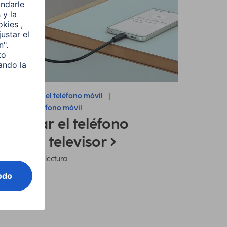
nsejos sobre el teléfono móvil
nectar el teléfono móvil
onectar el teléfono
óvil al televisor
7 minutos de lectura