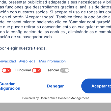
Consejos sobre el teléfono móvil
Batería del móvil
Co
Cargar el teléfono móvil
Co
C
más rápido
m
5 minutos de lectura