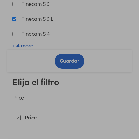
Finecam S 3
Finecam S 3 L
Finecam S 4
+ 4 more
Guardar
Elija el filtro
Price
Price