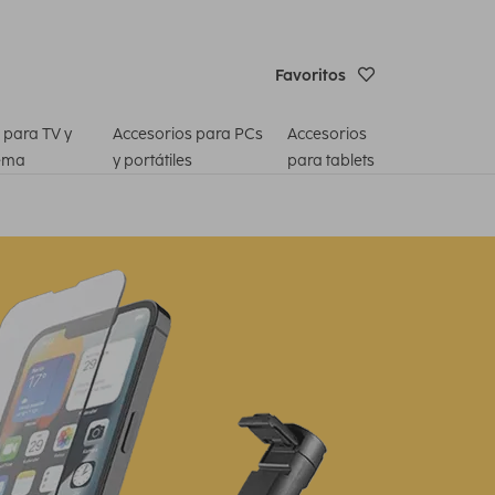
Favoritos
 para TV y
Accesorios para PCs
Accesorios
ema
y portátiles
para tablets