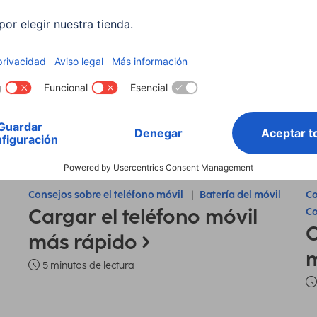
Consejos sobre el teléfono móvil
Batería del móvil
Co
Cargar el teléfono móvil
Co
C
más rápido
m
5 minutos de lectura