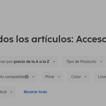
os los artículos: Acces
ar por::
precio de la A a la Z
Tipo de Producto
lo compatible
(1)
Price
Color
Line
itud
Mostrar todo