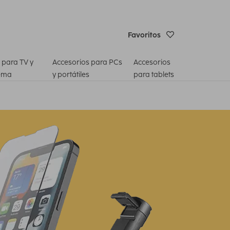
Favoritos
 para TV y
Accesorios para PCs
Accesorios
ema
y portátiles
para tablets