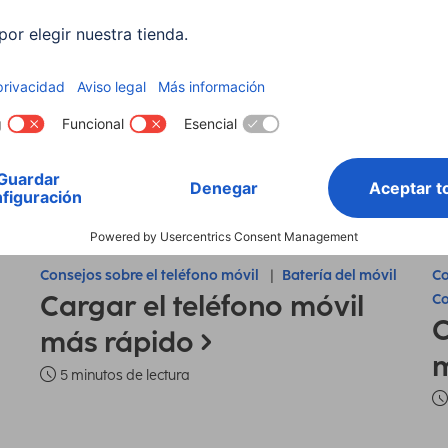
Consejos sobre el teléfono móvil
Batería del móvil
Co
Cargar el teléfono móvil
Co
C
más rápido
m
5 minutos de lectura