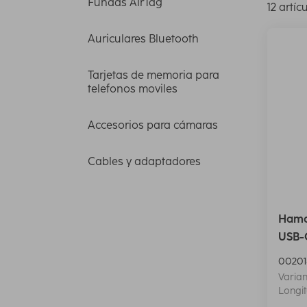
Fundas AirTag
12 artíc
Auriculares Bluetooth
Tarjetas de memoria para
telefonos moviles
Accesorios para cámaras
Cables y adaptadores
Hama
USB-C
00201
Varian
Longit