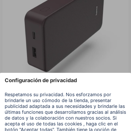
Hama Power Pack "Colour 20", 20000 mAh, 2
Salidas: USB-C, USB-A, Ciruela
00201715
Variantes: Tono del Color (3) & Capacidad (2)