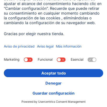
Hama Power Pack "Pocket 10", 10000 mAh, salidas:
2x USB-A, verde
00201771
Variantes: Tono del Color (4) & Capacidad (2)
14,99 EUR