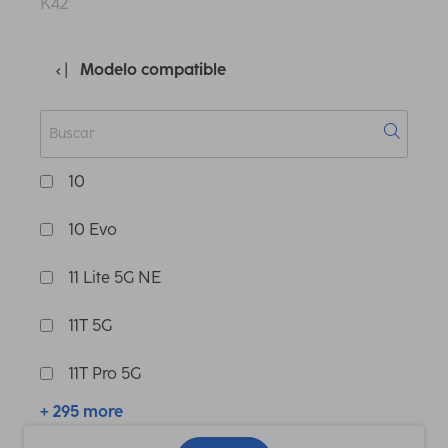
K42
Modelo compatible
10
10 Evo
11 Lite 5G NE
11T 5G
11T Pro 5G
+ 295 more